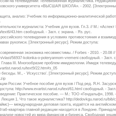
сии на телевидении: Телевизионная журналистика. Редакционная 
сковского университета «ВЫСШАЯ ШКОЛА». - 2002. [Электронный
щита, анализ: Учебник по информационно-аналитической работе.
m
ятельности журналиста: Учебник для вузов. Гл.3. // М.: «Аспект
u/text6/43.htm свободный. - Загл. с экрана. - Яз. рус.
 российского телевидения в условиях противостояния и взаим
ах рукописи. [Электронный ресурс]. Режим доступа:
современная экономика несовместимы. / Forbes - 2010. - 20.08 /
n/vlast/56937-kolonka-o-poteryannom-vremeni свободный. - Загл. с 
 Глава III. Многообразие проблем имиджелогии. Имидж телеведущ
artist.narod.ru/text9/22.htm#з_05
беседы. М., - 'Искусство'. [Электронный ресурс]. Режим доступ
.zip
и России: Учебное пособие для вузов / Под ред. Я.Н. Засурског
ступа: http://www.evartist.narod.ru/text/61.html свободный. - Загл.
зведение: Практическое пособие. — М.: ТОО «Гендальф», 1998. 
Лекция 1. Что такое журналистика? http://dedovkgu.narod.ru/bib/c
 таймс)— международная деловая газета, издаётся на английском
Штаб-квартира главной редакции находится в Лондоне. Принадл
анализе новостей из мира финансов и бизнеса. Свободная энци