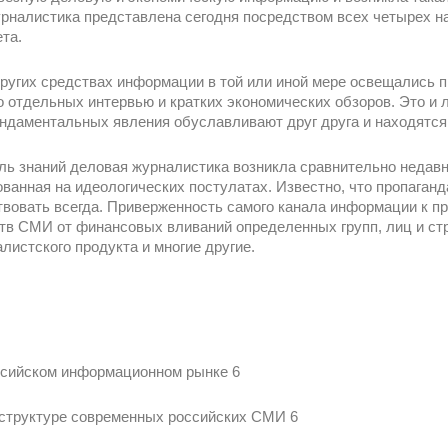
урналистика представлена сегодня посредством всех четырех н
та.
других средствах информации в той или иной мере освещались п
о отдельных интервью и кратких экономических обзоров. Это и 
ундаментальных явления обуславливают друг друга и находятся
ль знаний деловая журналистика возникла сравнительно недав
ованная на идеологических постулатах. Известно, что пропаган
твовать всегда. Приверженность самого канала информации к п
тв СМИ от финансовых вливаний определенных групп, лиц и ст
листского продукта и многие другие.
оссийском информационном рынке 6
 структуре современных российских СМИ 6