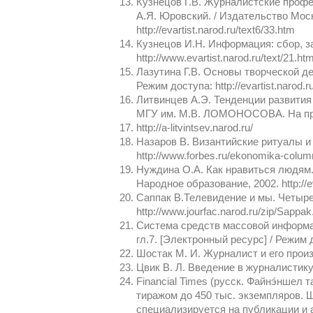
Кузнецов Г.В. Журналистские профес
А.Я. Юровский. / Издательство Мо
http://evartist.narod.ru/text6/33.htm
Кузнецов И.Н. Информация: сбор, за
http://www.evartist.narod.ru/text/21.ht
Лазутина Г.В. Основы творческой де
Режим доступа: http://evartist.narod.r
Литвинцев А.Э. Тенденции развития
МГУ им. М.В. ЛОМОНОСОВА. На прав
http://a-litvintsev.narod.ru/
Назаров В. Византийские ритуалы и 
http://www.forbes.ru/ekonomika-colum
Нуждина О.А. Как нравиться людям.
Народное образование, 2002. http://ev
Саппак В.Телевидение и мы. Четыре 
http://www.jourfac.narod.ru/zip/Sappak
Система средств массовой информаци
гл.7. [Электронный ресурс] / Режим до
Шостак М. И. Журналист и его прои
Цвик В. Л. Введение в журналистику 
Financial Times (русск. Файнэ́ншел
тиражом до 450 тыс. экземпляров. 
специализируется на публикации и 