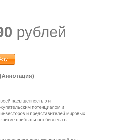
90
рублей
боту
 (Аннотация)
своей насыщенностью и
окупательским потенциалом и
 инвесторов и представителей мировых
азвитие прибыльного бизнеса в
ля успешного достижения подобных