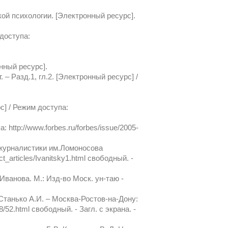
й психологии. [Электронный ресурс].
доступа:
ный ресурс].
– Разд.1, гл.2. [Электронный ресурс] /
с] / Режим доступа:
 http://www.forbes.ru/forbes/issue/2005-
 журналистики им.Ломоносова
t_articles/Ivanitsky1.html свободный. -
Иванова. М.: Изд-во Моск. ун-таю -
 Станько А.И. – Москва-Ростов-на-Дону:
8/52.html свободный. - Загл. с экрана. -