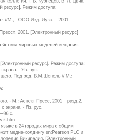
коллегия. Г. В. Кузнецов, В. Л. Цвик,
 ресурс]. Режим доступа:
 //М., - ООО Изд. Яуза. – 2001.
 Пресс», 2001. [Электронный ресурс]
одействия мировых моделей вещания.
/ [Электронный ресурс]. Режим доступа:
экрана. - Яз. рус.
его. Под ред. В.М.Шепель // М.:
а:
о. - М.: Аспект Пресс, 2001 – разд.2,
 с экрана. - Яз. рус.
—96 с.
vik.htm
 языке в 24 городах мира с общим
ежит медиа-холдингу en:Pearson PLC и
клопедия Википедия. [Электронный