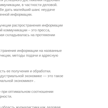
муникации, в частности деловой.
ебе дать малейший шанс неудаче
венной информации.
 функции распространения информации
й коммуникации – это пресса,
рая складывалась на протяжении
остранения информации на названные
ункции, методы подачи и адресную
ть ее получения и обработки.
дустриальной экономике — это такое
иальной экономике» .
е при оптимальном соотношении
рности.
 область журналистики как деловая