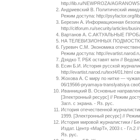
http://lib.ru/NEWPROZA/AGRANOWSK
Андриевский В. Политический имидж
Режим доступа: http://psyfactor.org/li
Березин А. Информационная безопас
http://citforum.ru/security/articles/bu
Вартанов А. С.АКТУАЛЬНЫЕ ПР
НА ТЕЛЕВИЗИОННЫХ ПОДМОСТКА: Уче
Гуревич С.М. Экономика отечественны
Режим доступа: http://evartist.narod.r
Дзядко Т. РБК оставят млн // Ведомос
Есин Б.И. История русской журналист
http://evartist.narod.ru/text4/01.html 
Жохова А. С миру по нитке — чужая ни
06/19566-pryamaya-translyatsiya своб
Иванницкий В. Основные направлени
[Электронный ресурс] // Режим доступа
Загл. с экрана. - Яз. рус.
История отечественной журналистики
1999. [Электронный ресурс] // Режим д
История мировой журналистики / Бес
Издат. Центр «МарТ», 2003 г. - Гл.2 /
Яз. рус.