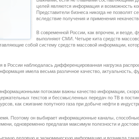
целей являются информация и возможность ком
Представители бизнеса никогда не позволят с
вследствие получения и применения некачест
В современной России, как впрочем, и везде,
выполняют СМИ. Четыре кита средств массово
дставляющие собой систему средств массовой информации, кото
тия в России наблюдалась дифференцированная нагрузка распр
нформация имела весьма различное качество, актуальность, ф
 информационными потоками важны качество информации, скорос
ржательных текстов и бессмысленных передач по ТВ в постин
рсов, как сжигание попутного газа при добыче нефти в индустр
время. Поэтому он выбирает информационные каналы, способны
емени, одновременно предлагая максимум полезности и достове
рьезную деловую и экономическую информацию и возникла такая