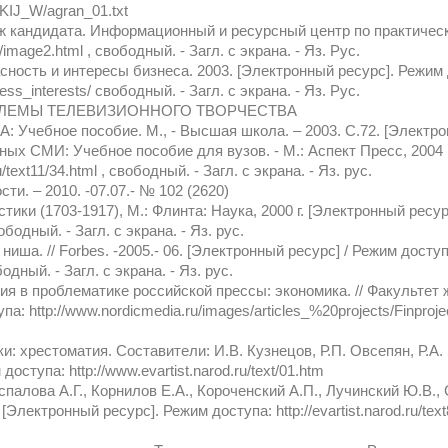
IJ_W/agran_01.txt
 кандидата. Информационный и ресурсный центр по практическо
b/image2.html , свободный. - Загл. с экрана. - Яз. Рус.
ность и интересы бизнеса. 2003. [Электронный ресурс]. Режим 
siness_interests/ свободный. - Загл. с экрана. - Яз. Рус.
ОБЛЕМЫ ТЕЛЕВИЗИОННОГО ТВОРЧЕСТВА
бное пособие. М., - Высшая школа. – 2003. С.72. [Электрон
х СМИ: Учебное пособие для вузов. - М.: Аспект Пресс, 2004 г. 
u/text11/34.html , свободный. - Загл. с экрана. - Яз. рус.
ти. – 2010. -07.07.- № 102 (2620)
ики (1703-1917), М.: Флинта: Наука, 2000 г. [Электронный ресур
свободный. - Загл. с экрана. - Яз. рус.
ша. // Forbes. -2005.- 06. [Электронный ресурс] / Режим доступа:
одный. - Загл. с экрана. - Яз. рус.
я в проблематике российской прессы: экономика. // Факультет
: http://www.nordicmedia.ru/images/articles_%20projects/Finprojec
: хрестоматия. Составители: И.В. Кузнецов, Р.П. Овсепян, Р.А. 
оступа: http://www.evartist.narod.ru/text/01.htm
палова А.Г., Корнилов Е.А., Короченский А.П., Лучинский Ю.В.,
/ [Электронный ресурс]. Режим доступа: http://evartist.narod.ru/text