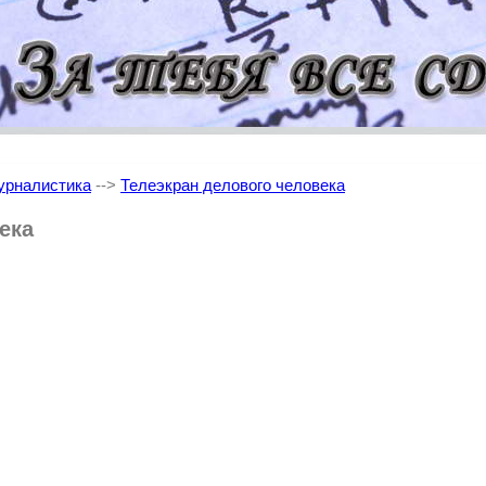
рналистика
-->
Телеэкран делового человека
ека