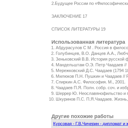
2.Будущее России по «Философическ
ЗАКЛЮЧЕНИЕ 17
СПИСОК ЛИТЕРАТУРЫ 19
Использованная литература
Абдурасулов С М . Россия в филосо
Голубинцев, В.О. Данцев А.А., Любч
Зеньковский В.В. История русской фил
Мандельштам О.Э. Петр Чаадаев // М
Мережковский Д.С. Чаадаев (1794 185
Милюков П.Н. Пушкин и Чаадаев // Ру
Спиркин А.С. Философия. М., 2001.
Чаадаев П.Я. Полн. собр. соч. и избр.
Шеррер Ю. Неославянофильство и ге
Шкуринов П.С. П.Я.Чаадаев. Жизнь, 
Другие похожие работы
Курсовая - Г.В.Чичерин - дипломат и 