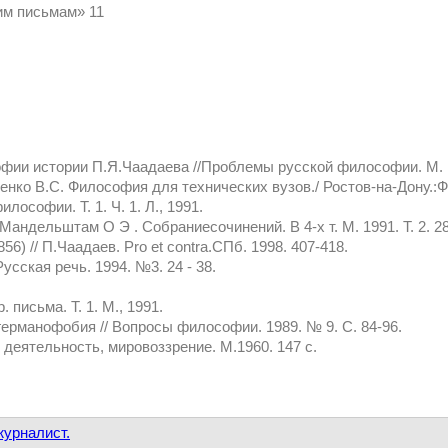
им письмам» 11
фии истории П.Я.Чаадаева //Проблемы русской философии. М. 19
енко В.С. Философия для технических вузов./ Ростов-на-Дону.:Ф
ософии. Т. 1. Ч. 1. Л., 1991.
андельштам О Э . Собраниесочинений. В 4-х т. М. 1991. Т. 2. 28
6) // П.Чаадаев. Pro et contra.СПб. 1998. 407-418.
сская речь. 1994. №3. 24 - 38.
 письма. Т. 1. М., 1991.
рманофобия // Вопросы философии. 1989. № 9. С. 84-96.
деятельность, мировоззрение. М.1960. 147 с.
журналист.