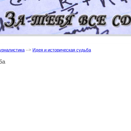
рналистика
-->
Идея и историческая судьба
ба