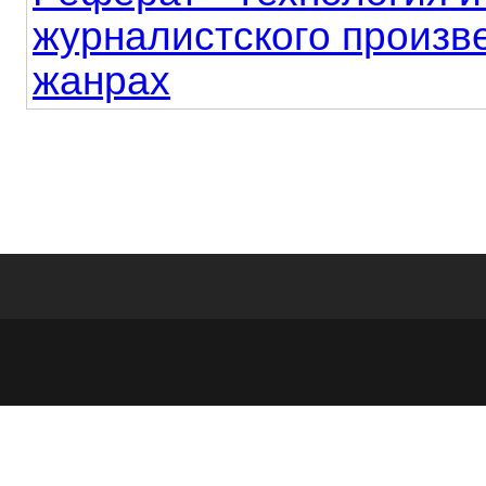
журналистского произв
жанрах