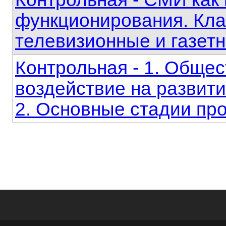
функционирования. Кла
телевизионные и газет
Контрольная - 1. Обще
воздействие на развит
2. Основные стадии про