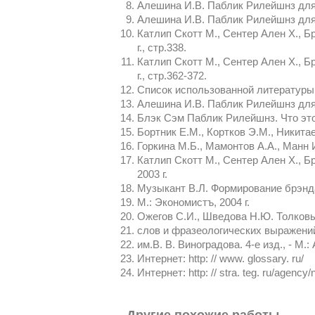
Алешина И.В. Паблик Рилейшнз для 
Алешина И.В. Паблик Рилейшнз для 
Катлип Скотт М., Сентер Ален Х., Б
г., стр.338.
Катлип Скотт М., Сентер Ален Х., Б
г., стр.362-372.
Список использованной литературы
Алешина И.В. Паблик Рилейшнз для
Блэк Сэм Паблик Рилейшнз. Что это 
Бортник Е.М., Кортков Э.М., Никит
Горкина М.Б., Мамонтов А.А., Манн И
Катлип Скотт М., Сентер Ален Х., Бр
2003 г.
Музыкант В.Л. Формирование брэнд
М.: Экономистъ, 2004 г.
Ожегов С.И., Шведова Н.Ю. Толковы
слов и фразеологических выражений
им.В. В. Виноградова. 4-е изд., - М.:
Интернет: http: // www. glossary. ru/
Интернет: http: // stra. teg. ru/agency