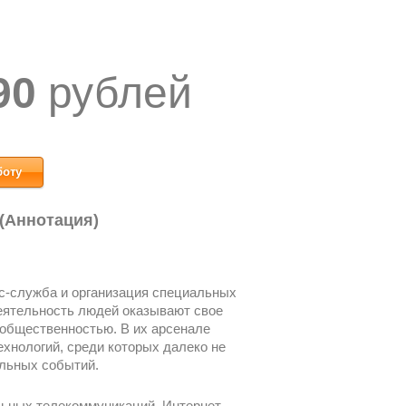
90
рублей
боту
 (Аннотация)
с-служба и организация специальных
деятельность людей оказывают свое
 общественностью. В их арсенале
хнологий, среди которых далеко не
альных событий.
льных телекоммуникаций, Интернет,