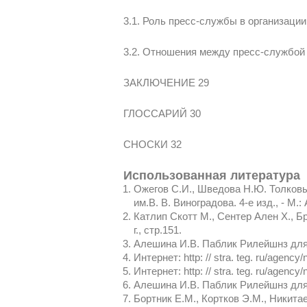
3.1. Роль пресс-службы в организаци
3.2. Отношения между пресс-службой
ЗАКЛЮЧЕНИЕ 29
ГЛОССАРИЙ 30
СНОСКИ 32
Использованная литература
Ожегов С.И., Шведова Н.Ю. Толковы
им.В. В. Виноградова. 4-е изд., - М.: 
Катлип Скотт М., Сентер Ален Х., Б
г., стр.151.
Алешина И.В. Паблик Рилейшнз для 
Интернет: http: // stra. teg. ru/agency
Интернет: http: // stra. teg. ru/agency
Алешина И.В. Паблик Рилейшнз для м
Бортник Е.М., Кортков Э.М., Никита