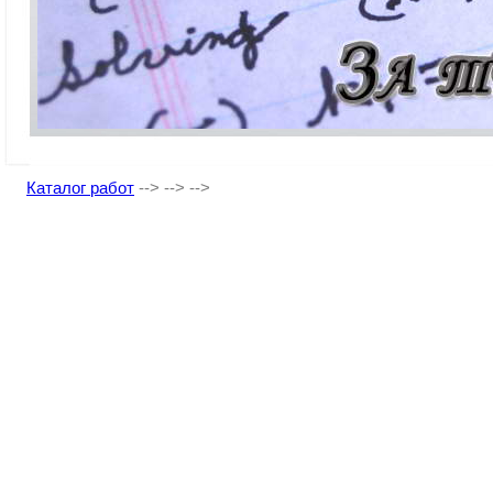
Каталог работ
-->
-->
-->