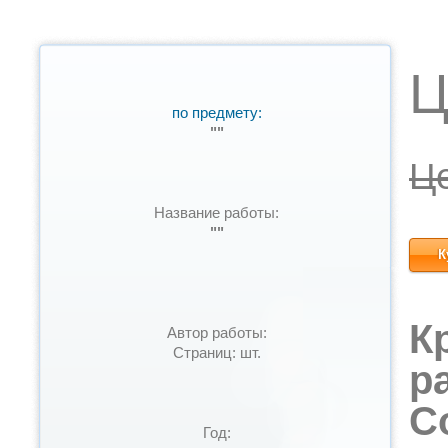
Ц
по предмету:
""
Ц
Название работы:
""
К
К
Автор работы:
Страниц: шт.
р
С
Год: