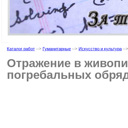
Каталог работ
-->
Гуманитарные
-->
Искусство и культура
--
Отражение в живопи
погребальных обряд