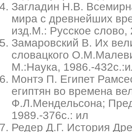
Загладин Н.В. Всемирн
мира с древнейших вре
изд.М.: Русское слово, 
Замаровский В. Их вел
словацкого О.М.Малеви
М.:Наука, 1986.-432с.:и
Монтэ П. Египет Рамсе
египтян во времена ве
Ф.Л.Мендельсона; Пред
1989.-376с.: ил
Редер Д.Г. История Дре