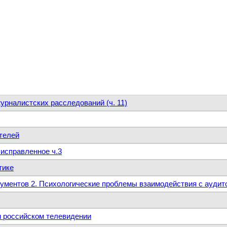
налистских расследований (ч. 11)
ателей
исправленное ч.3
тике
кументов 2. Психологические проблемы взаимодействия с аудит
м российском телевидении