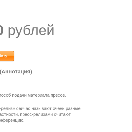
0
рублей
боту
 (Аннотация)
пособ подачи материала прессе.
с-релиз» сейчас называют очень разные
астности, пресс-релизами считают
онференцию.