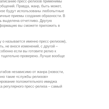
к написанию пресс-релизов применимы
ообщений. Правда, жанр, быть может,
елизе будут использованы любопытные
зличные приемы создания образности. В
ь выделена отчетливо. Другую
нформацию вы сможете приложить в
у о называется именно пресс-релизом),
ь, не внося изменений, с другой –
собенно если вы готовите релиз к
ть тщательно проверено. Лучше вообще
табов независимо от жанра (новости,
ычно такие «службы релизов»
мирование положительного имиджа
а регулярного пресс-релиза – самый