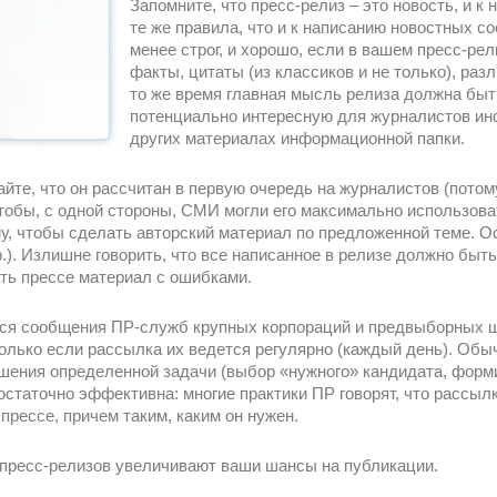
Запомните, что пресс-релиз – это новость, и 
те же правила, что и к написанию новостных с
менее строг, и хорошо, если в вашем пресс-р
факты, цитаты (из классиков и не только), ра
то же время главная мысль релиза должна быт
потенциально интересную для журналистов и
других материалах информационной папки.
йте, что он рассчитан в первую очередь на журналистов (потом
тобы, с одной стороны, СМИ могли его максимально использоват
му, чтобы сделать авторский материал по предложенной теме. О
.). Излишне говорить, что все написанное в релизе должно бы
ать прессе материал с ошибками.
ься сообщения ПР-служб крупных корпораций и предвыборных ш
 только если рассылка их ведется регулярно (каждый день). Об
шения определенной задачи (выбор «нужного» кандидата, фор
статочно эффективна: многие практики ПР говорят, что рассылк
прессе, причем таким, каким он нужен.
пресс-релизов увеличивают ваши шансы на публикации.