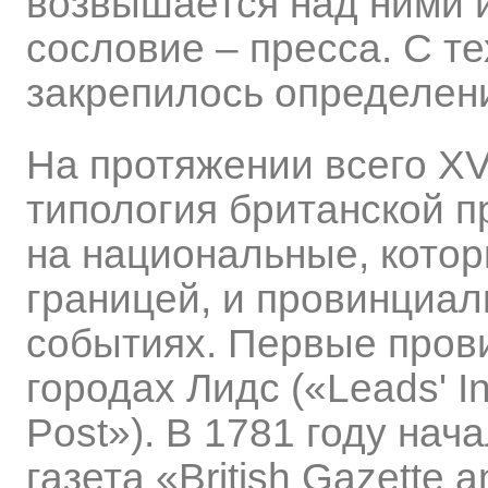
возвышается над ними и
сословие – пресса. С те
закрепилось определени
На протяжении всего XV
типология британской п
на национальные, котор
границей, и провинциа
событиях. Первые пров
городах Лидс («Leads' In
Post»). В 1781 году на
газета «British Gazette 