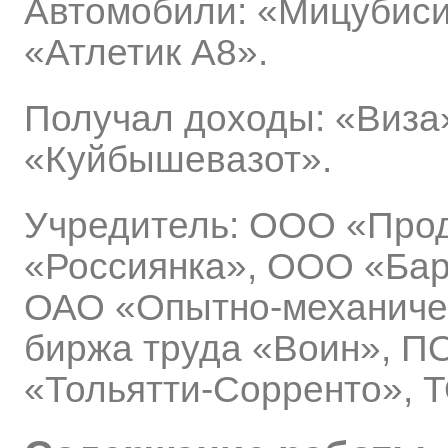
Автомобили: «Мицубиси
«Атлетик А8».
Получал доходы: «Виза»
«Куйбышевазот».
Учредитель: ООО «Про
«Россиянка», ООО «Бар
ОАО «Опытно-механичес
биржа труда «Воин», П
«Тольятти-Сорренто», 