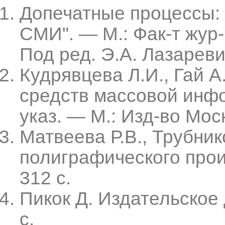
Допечатные процессы: 
СМИ". — М.: Фак-т жур-
Под ред. Э.А. Лазаревич
Кудрявцева Л.И., Гай А
средств массовой инф
указ. — М.: Изд-во Моск
Матвеева Р.В., Трубник
полиграфического прои
312 с.
Пикок Д. Издательское 
с.