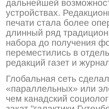
дальнейшей возможнос
устройствах. Редакцион
печати стала более опер
длинный ряд традицион
набора до получения ф
переместились в отделы
редакций газет и журна
Глобальная сеть сдела
«параллельных» или эле
чем канадский социоло
закат "галактики Гутенб