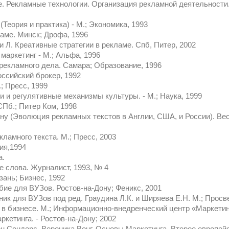
. Рекламные технологии. Организация рекламной деятельности. 
Теория и практика) - М.; Экономика, 1993
ламе. Минск; Дрофа, 1996
 Л. Креативные стратегии в рекламе. Спб, Питер, 2002
 маркетинг - М.; Альфа, 1996
 рекламного дела. Самара; Образование, 1996
оссийский брокер, 1992
; Пресс, 1999
и и регулятивные механизмы культуры. - М.; Наука, 1999
СПб.; Питер Ком, 1998
ану (Эволюция рекламных текстов в Англии, США, и России). Ве
кламного текста. М.; Пресс, 2003
гия,1994
а.
 слова. Журналист, 1993, № 4
ань; Бизнес, 1992
бие для ВУЗов. Ростов-на-Дону; Феникс, 2001
ник для ВУЗов под ред. Граудина Л.К. и Ширяева Е.Н. М.; Прос
а в бизнесе. М.; Информационно-внедренческий центр «Маркетин
ркетинга. - Ростов-на-Дону; 2002
н Сондерс, Вероника Вонг, Основы Маркетинга. Второе европейс