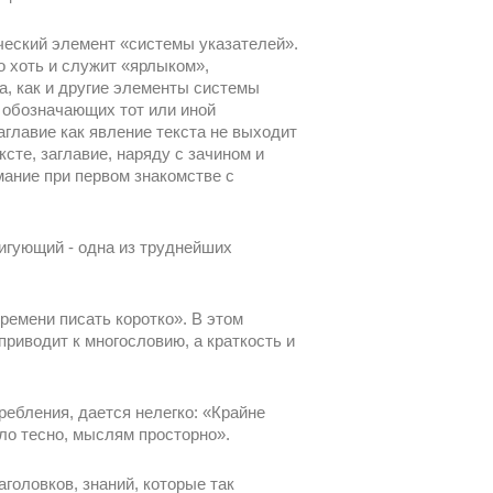
ический элемент «системы указателей».
о хоть и служит «ярлыком»,
, как и другие элементы системы
, обозначающих тот или иной
аглавие как явление текста не выходит
сте, заглавие, наряду с зачином и
ание при первом знакомстве с
игующий - одна из труднейших
ремени писать коротко». В этом
риводит к многословию, а краткость и
ребления, дается нелегко: «Крайне
ыло тесно, мыслям просторно».
головков, знаний, которые так