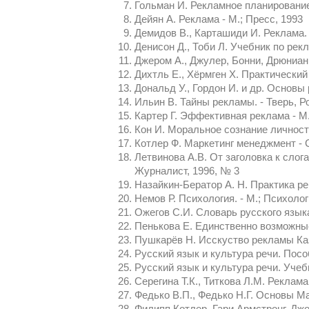
Гольман И. Рекламное планирование
Дейян А. Реклама - М.; Пресс, 1993
Демидов В., Карташиди И. Реклама. (
Денисон Д., Тоби Л. Учебник по рек
Джером А., Джулер, Бонни, Дрюниани
Дихтль Е., Хёрмген Х. Практический
Дональд У., Гордон И. и др. Основы
Ильин В. Тайны рекламы. - Тверь, Р
Картер Г. Эффективная реклама - М.
Кон И. Моральное сознание личност
Котлер Ф. Маркетинг менеджмент - 
Летвинова А.В. От заголовка к слог
Журналист, 1996, № 3
Назайкин-Бератор А. Н. Практика ре
Немов Р. Психология. - М.; Психоло
Ожегов С.И. Словарь русского язык
Пенькова Е. Единственно возможные
Пушкарёв Н. Исскуство рекламы Каз
Русский язык и культура речи. Посо
Русский язык и культура речи. Учеб
Серегина Т.К., Титкова Л.М. Реклам
Федько В.П., Федько Н.Г. Основы Ма
Филипп Котлер, Гари Армстронг, Джо