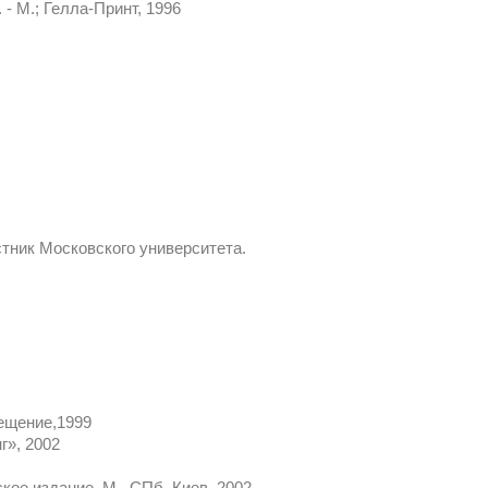
- М.; Гелла-Принт, 1996
стник Московского университета.
вещение,1999
г», 2002
кое издание. М., СПб, Киев, 2002