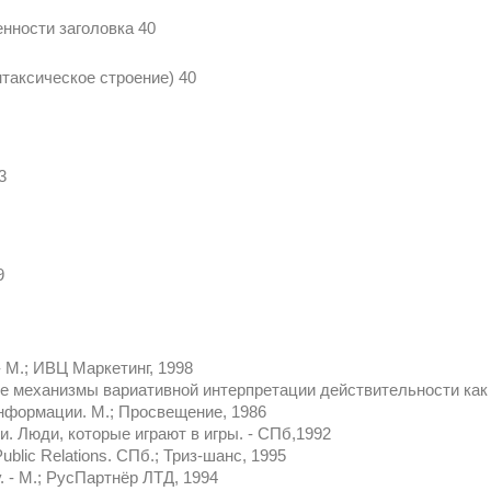
енности заголовка 40
нтаксическое строение) 40
3
9
 М.; ИВЦ Маркетинг, 1998
е механизмы вариативной интерпретации действительности как 
нформации. М.; Просвещение, 1986
и. Люди, которые играют в игры. - СПб,1992
blic Relations. СПб.; Триз-шанс, 1995
. - М.; РусПартнёр ЛТД, 1994