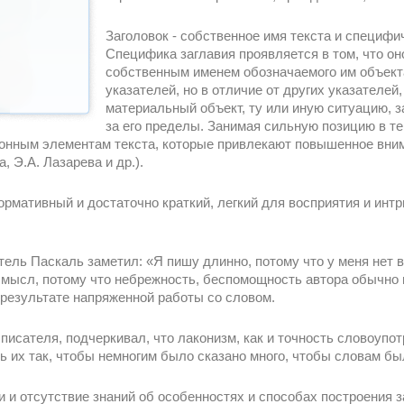
Заголовок - собственное имя текста и специф
Специфика заглавия проявляется в том, что он
собственным именем обозначаемого им объекта
указателей, но в отличие от других указателей
материальный объект, ту или иную ситуацию, з
за его пределы. Занимая сильную позицию в тек
ионным элементам текста, которые привлекают повышенное вним
, Э.А. Лазарева и др.).
рмативный и достаточно краткий, легкий для восприятия и интр
ель Паскаль заметил: «Я пишу длинно, потому что у меня нет в
мысл, потому что небрежность, беспомощность автора обычно п
результате напряженной работы со словом.
писателя, подчеркивал, что лаконизм, как и точность словоупот
ть их так, чтобы немногим было сказано много, чтобы словам б
и отсутствие знаний об особенностях и способах построения за