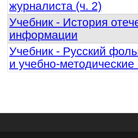
журналиста (ч. 2)
Учебник - История оте
информации
Учебник - Русский фольк
и учебно-методические