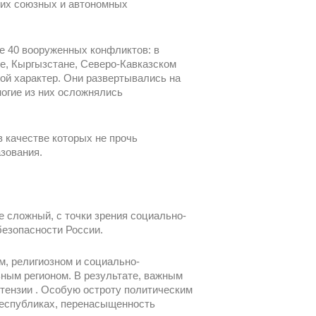
их союзных и автономных
е 40 вооруженных конфликтов: в
не, Кыргызстане, Северо-Кавказском
ой характер. Они развертывались на
огие из них осложнялись
 качестве которых не прочь
азования.
 сложный, с точки зрения социально-
безопасности России.
, религиозном и социально-
ным регионом. В результате, важным
тензии . Особую остроту политическим
республиках, перенасыщенность