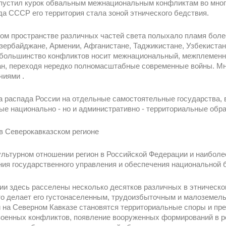
пустил курок обвальным межнациональным конфликтам во мног
да СССР его территория стала зоной этнического бедствия.
ном пространстве различных частей света полыхало пламя боле
Азербайджане, Армении, Афганистане, Таджикистане, Узбекиста
е большинство конфликтов носит межнациональный, межплеменн
ран, переходя нередко полномасштабные современные войны. Мн
чиями .
а распада России на отдельные самостоятельные государства, в
рые национально - но и административно - территориальные обр
 в Северокавказском регионе
льтурном отношении регион в Российской Федерации и наиболее
ия государственного управления и обеспечения национальной 
и здесь расселены несколько десятков различных в этническом
то делает его густонаселенным, трудоизбыточным и малоземель
 на Северном Кавказе становятся территориальные споры и пре
военных конфликтов, появление вооруженных формирований в 