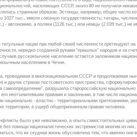
ациональностей, населяющих СССР, около 80 не получили никак
лялась странным образом. Эстонцы, например, общее число кот
ло 1027 тыс., имели союзную государственность; татары, числен
.) - автономию, а поляки (1126 тыс.) или немцы (2 039 тыс.) не
о титульные нации при любой своей численности претендуют н
енности, нередко созданной руками "пришлых" народов и за сче
е случаев русскоязычное население остается заложником национ
оязычным населением в Чечне.
ка, проводимая в многонациональном СССР и продолжаемая нын
) и других странах постсоветского пространства, сформулиро
на самоопределение", разрушила старороссийскую национально 
 с его неотъемлемыми правами и законными, в том числе нацио
и национально - властно - территориальными притязаниями, р
же территории, в ущерб общепризнанным правам человека.
нфликты было уже невозможно, а опыта самостоятельных циви
Не без помощи националистических экстремистов многим из них
ться, что их скудная жизнь обусловлена тем, что именно они в