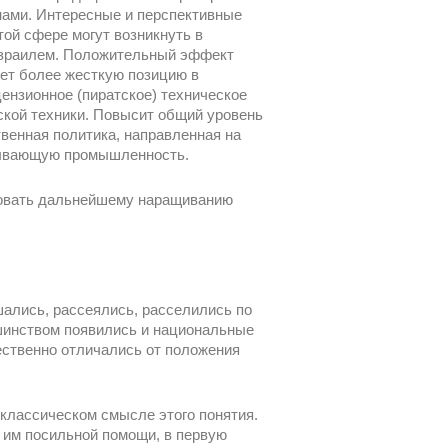
анами. Интересные и перспективные
ой сфере могут возникнуть в
Израилем. Положительный эффект
мет более жесткую позицию в
ензионное (пиратское) техническое
ской техники. Повысит общий уровень
твенная политика, направленная на
атывающую промышленность.
вовать дальнейшему наращиванию
ались, рассеялись, расселились по
шинством появились и национальные
ественно отличались от положения
классическом смысле этого понятия.
е им посильной помощи, в первую