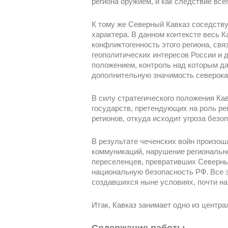
региона оружием, и как следствие все
К тому же Северный Кавказ соседству
характера. В данном контексте весь 
конфликтогенность этого региона, св
геополитических интересов России и 
положением, контроль над которым да
дополнительную значимость северокав
В силу стратегического положения Ка
государств, претендующих на роль ре
регионов, откуда исходит угроза безо
В результате чеченских войн произош
коммуникаций, нарушение региональн
переселенцев, превративших Северны
национальную безопасность РФ. Все 
создавшихся ныне условиях, почти н
Итак, Кавказ занимает одно из центр