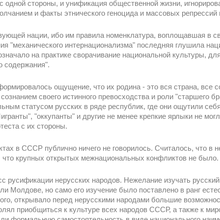
 с одной стороны, и унификация общественной жизни, игнориров
молчанием и факты этнического геноцида и массовых репрессий
вующей нации, ибо им правила номенклатура, воплощавшая в с
ения "механического интернационализма" последняя глушила на
значало на практике сворачивание национальной культуры, для
о содержания".
формировалось ощущение, что их родина - это вся страна, все 
сознанием своего истинного превосходства и роли "старшего бр
льным статусом русских в ряде республик, где они ощутили себя
ранты", "оккупанты" и другие не менее крепкие ярлыки не могл
теста с их стороны.
ктах в СССР публично ничего не говорилось. Считалось, что в
ь, что крупных открытых межнациональных конфликтов не было.
с русификации нерусских народов. Нежелание изучать русский 
ли Молдове, но само его изучение было поставлено в ранг есте
ьного, открывало перед нерусскими народами большие возможно
олял приобщиться к культуре всех народов СССР, а также к мир
дали формальную самостоятельность в виде национального наим