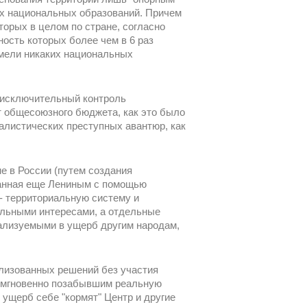
их национальных образований. Причем
орых в целом по стране, согласно
ность которых более чем в 6 раз
 имели никаких национальных
а исключительный контроль
т общесоюзного бюджета, как это было
алистических преступных авантюр, как
е в России (путем создания
ванная еще Лениным с помощью
- территориальную систему и
нальными интересами, а отдельные
еализуемыми в ущерб другим народам,
лизованных решений без участия
, мгновенно позабывшим реальную
 ущерб себе "кормят" Центр и другие