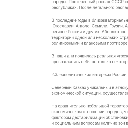
народы. Постепенный распад СССР с
республиках. После легального распа
В последние годы в близэкваториаль
Югославии, Анголе, Сомали, Грузии, 
регионе России и других. Абсолютно
территории одной или нескольких ст
религиозными и клановыми противоре
В наши дни появилась реальная угроз
провозгласить себя не только некото
2.3. еополитические интересы России
Северный Кавказ уникальный в этноку
экономической ситуации, осуществлен
На сравнительно небольшой территори
экономическом отношении народов, ч
фактором дестабилизации обстановки
и социальным вопросам наличие зон 