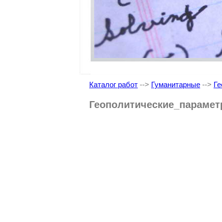
Каталог работ
-->
Гуманитарные
-->
Ге
Геополитические_параме