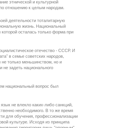
ание этнической и культурной
 по отношению к целым народам.
воей деятельности тоталитарную
циональную жизнь. Национальный
 которой осталась только форма при
социалистическое отечество - СССР. И
ата" в семье советских народов,
 не только меньшинством, но и
и не задеть национального
 нем национальный вопрос был
язык не влекло каких-либо санкций,
ственно необходимого. В то же время
сти для обучения, профессионализации
овой культуре. Исходя из принципа
енования территории лишь "опорным"