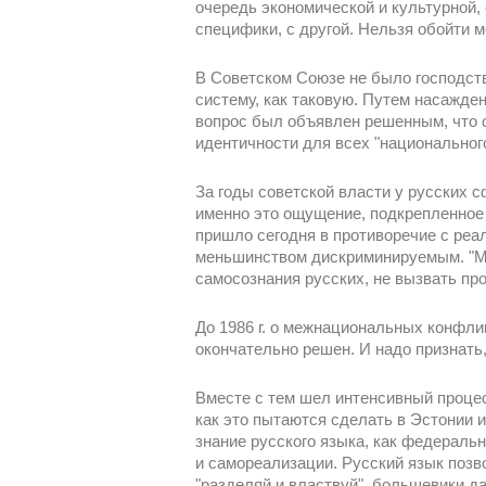
очередь экономической и культурной,
специфики, с другой. Нельзя обойти 
В Советском Союзе не было господст
систему, как таковую. Путем насажд
вопрос был объявлен решенным, что о
идентичности для всех "национальног
За годы советской власти у русских с
именно это ощущение, подкрепленное 
пришло сегодня в противоречие с реа
меньшинством дискриминируемым. "Миг
самосознания русских, не вызвать про
До 1986 г. о межнациональных конфли
окончательно решен. И надо признат
Вместе с тем шел интенсивный процес
как это пытаются сделать в Эстонии и
знание русского языка, как федерал
и самореализации. Русский язык позв
"разделяй и властвуй", большевики 