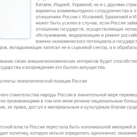
Китаем, Индией, Украиной, но и с другими стр
варианты взаимовыгодного сотрудничества в эт
отношениях России с Испанией, Бразилией и 
может быть усилен в случае, если Россия зай
отношении государств, осуществляющих нелиц
обслуживание, модернизацию и ремонт россий
военно-экономического потенциала и государс
ров, вкладывающих капитал не в сырьевой сектор, а в обраб
ивание своих внешнеэкономических интересов будет способст
сударства и возрождению его былого могущества.
аспекты геополитической позиции России
ного сожительства народы России в значительной мере перемеш
ктно проживающими в том или ином регионе национальным боль
е, их права, доступ к материальным и культурным благам сущ
тской власти Россия перестала быть колониальной империей в 
дил политику, которую нельзя определить однозначно: оказани