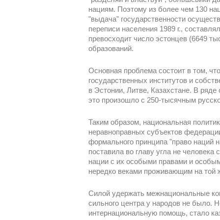
нациям. Поэтому из более чем 130 н
"выдача" государственности осуществ
переписи населения 1989 г., составля
превосходит число эстонцев (6649 тыс
образований.
Основная проблема состоит в том, чт
государственных институтов и собств
в Эстонии, Литве, Казахстане. В ряд
это произошло с 250-тысячным русск
Таким образом, национальная полити
неравноправных субъектов федерации
формального принципа "право наций 
поставила во главу угла не человека
нации с их особыми правами и особым
нередко веками проживающим на той 
Силой удержать межнациональные ко
сильного центра у народов не было. 
интернациональную помощь, стало каза