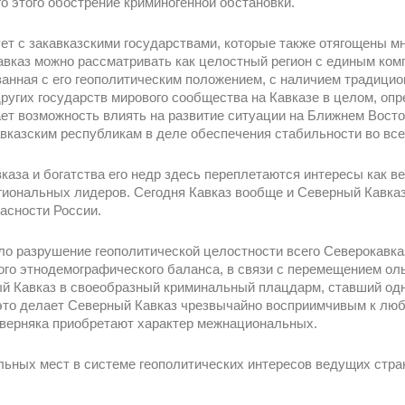
го этого обострение криминогенной обстановки.
ет с закавказскими государствами, которые также отягощены м
Кавказ можно рассматривать как целостный регион с единым ко
язанная с его геополитическим положением, с наличием традицио
других государств мирового сообщества на Кавказе в целом, оп
ет возможность влиять на развитие ситуации на Ближнем Восто
казским республикам в деле обеспечения стабильности во всем
вказа и богатства его недр здесь переплетаются интересы как в
гиональных лидеров. Сегодня Кавказ вообще и Северный Кавказ 
пасности России.
ло разрушение геополитической целостности всего Северокавка
ого этнодемографического баланса, в связи с перемещением о
й Кавказ в своеобразный криминальный плацдарм, ставший од
это делает Северный Кавказ чрезвычайно восприимчивым к лю
аверняка приобретают характер межнациональных.
альных мест в системе геополитических интересов ведущих стра