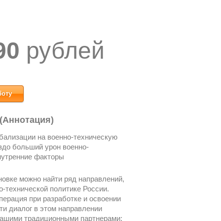
90
рублей
боту
 (Аннотация)
бализации на военно-техническую
здо больший урон военно-
нутренние факторы
овке можно найти ряд направлений,
о-технической политике России.
ерация при разработке и освоении
ти диалог в этом направлении
нашими традиционными партнерами: