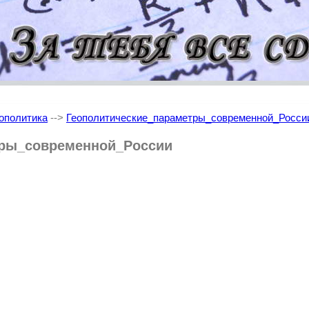
ополитика
-->
Геополитические_параметры_современной_Росси
тры_современной_России