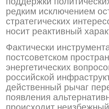
поддержки политических
редким исключением ост
стратегических интерес
носит реактивный харак
Фактически инструмент
постсоветском простра
энергетических вопросо
российской инфраструкт
действенный рычаг пер
появления альтернатив
происходит неизбежный