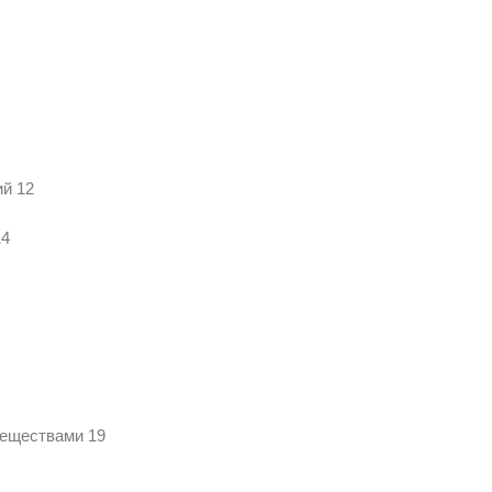
ий 12
14
веществами 19