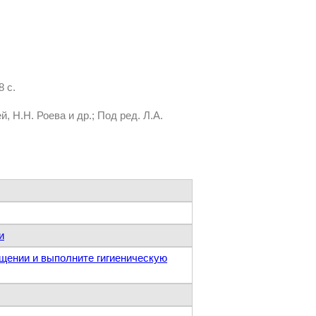
 с.
 Н.Н. Роева и др.; Под ред. Л.А.
и
ещении и выполните гигиеническую