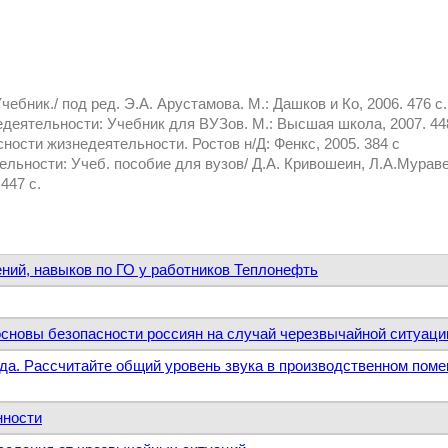
бник./ под ред. Э.А. Арустамова. М.: Дашков и Ко, 2006. 476 с.
едеятельности: Учебник для ВУЗов. М.: Высшая школа, 2007. 448
сности жизнедеятельности. Ростов н/Д: Фенкс, 2005. 384 с
льности: Учеб. пособие для вузов/ Д.А. Кривошеин, Л.А.Муравей,
447 с.
ений, навыков по ГО у работников Теплонефть
сновы безопасности россиян на случай черезвычайной ситуаци
руда. Рассчитайте общий уровень звука в производственном пом
нности