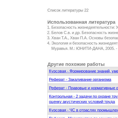
Список литературы 22
Использованная литература
Безопасность жизнедеятельности: Уче
Белов С.в. и др. Безопасность жизн
Хван Т.А., Хван П.А. Основы безопа
Экология и безопасность жизнедеяте
Муравья. М.: ЮНИТИ-ДАНА, 2005. - 
Другие похожие работы
Курсовая - Формирование знаний, ум
Реферат - Закаливание организма
Реферат - Правовые и нормативные о
Контрольная - 2 задачи по охране т
оценку акустических условий труда
Курсовая - ЧС в отраслях промышле