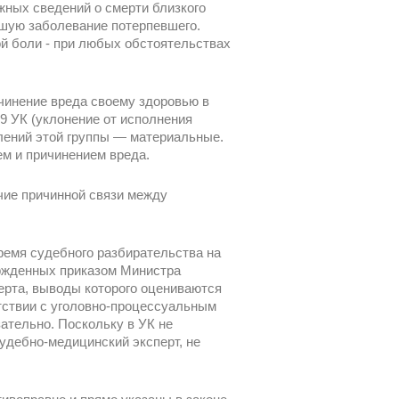
жных сведений о смерти близкого
екшую заболевание потерпевшего.
ой боли - при любых обстоятельствах
ичинение вреда своему здоровью в
9 УК (уклонение от исполнения
лений этой группы — материальные.
ем и причинением вреда.
чие причинной связи между
ремя судебного разбирательства на
ержденных приказом Министра
перта, выводы которого оцениваются
тствии с уголовно-процессуальным
ательно. Поскольку в УК не
удебно-медицинский эксперт, не