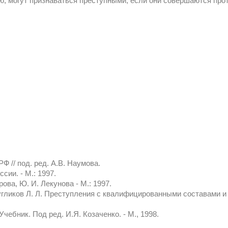
, могут признаваться преступными, если они совершаются прот
Ф // под. ред. А.В. Наумова.
сии. - М.: 1997.
рова, Ю. И. Лекунова - М.: 1997.
Кругликов Л. Л. Преступления с квалифицированными составами и
чебник. Под ред. И.Я. Козаченко. - М., 1998.