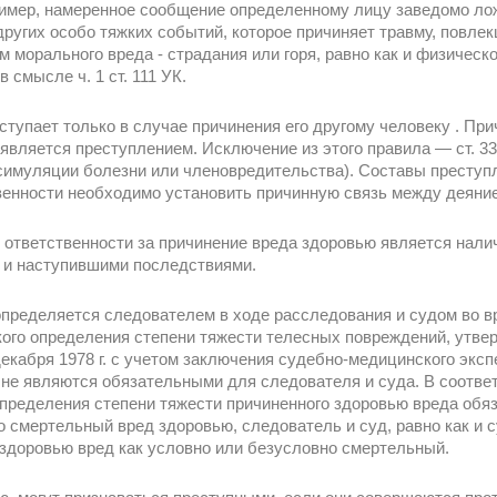
ример, намеренное сообщение определенному лицу заведомо ло
 других особо тяжких событий, которое причиняет травму, повл
 морального вреда - страдания или горя, равно как и физическ
 смысле ч. 1 ст. 111 УК.
ступает только в случае причинения его другому человеку . Пр
вляется преступлением. Исключение из этого правила — ст. 33
симуляции болезни или членовредительства). Составы преступ
венности необходимо установить причинную связь между деяни
ответственности за причинение вреда здоровью является нали
о и наступившими последствиями.
пределяется следователем в ходе расследования и судом во в
ого определения степени тяжести телесных повреждений, утв
екабря 1978 г. с учетом заключения судебно-медицинского экс
 не являются обязательными для следователя и суда. В соотве
пределения степени тяжести причиненного здоровью вреда обяз
 смертельный вред здоровью, следователь и суд, равно как и с
здоровью вред как условно или безусловно смертельный.