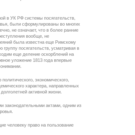
ой в УК РФ системы посягательств,
вья, были сформулированы во многих
ечно, не означает, что в более ранние
реступления вообще, не
еяний была известна еще Римскому
ю группу посягательств, усматривая в
аходим еще деление оскорблений на
овное уложение 1813 года впервые
понимании.
 политического, экономического,
идемического характера, направленных
 долголетней активной жизни.
ми законодательными актами, одним из
ровья.
ие человеку право на пользование