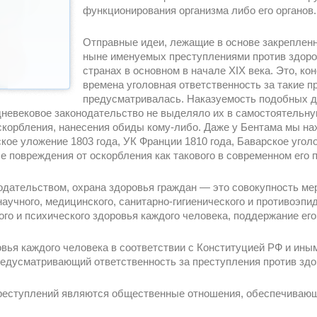
функционирования организма либо его органов.
Отправные идеи, лежащие в основе закрепленн
ныне именуемых преступлениями против здоро
странах в основном в начале XIX века. Это, кон
времена уголовная ответственность за такие п
предусматривалась. Наказуемость подобных д
редневековое законодательство не выделяло их в самостоятельну
скорбления, нанесения обиды кому-либо. Даже у Бентама мы н
ое уложение 1803 года, УК Франции 1810 года, Баварское угол
е повреждения от оскорбления как такового в современном его 
дательством, охрана здоровья граждан — это совокупность мер
 научного, медицинского, санитарно-гигиенического и противоэп
го и психического здоровья каждого человека, поддержание его
овья каждого человека в соответствии с Конституцией РФ и ины
редусматривающий ответственность за преступления против здо
реступлений являются общественные отношения, обеспечивающ