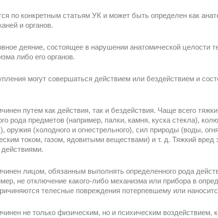
ся по конкретным статьям УК и может быть определен как анат
аней и органов.
овное деяние, состоящее в нарушении анатомической целости т
зма либо его органов.
пления могут совершаться действием или бездействием и сост
чинен путем как действия, так и бездействия. Чаще всего тяжк
го рода предметов (например, палки, камня, куска стекла), к
л), оружия (холодного и огнестрельного), сил природы (воды, ог
ским током, газом, ядовитыми веществами) и т. д. Тяжкий вред
и действиями.
ичинен лицом, обязанным выполнять определенного рода дейст
имер, не отключение какого-либо механизма или прибора в опре
 причиняются телесные повреждения потерпевшему или наноситс
чинен не только физическим, но и психическим воздействием, к