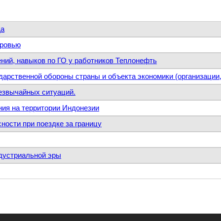
ща
оровью
ений, навыков по ГО у работников Теплонефть
ударственной обороны страны и объекта экономики (организации
езвычайных ситуаций.
ния на территории Индонезии
ности при поездке за границу
ндустриальной эры