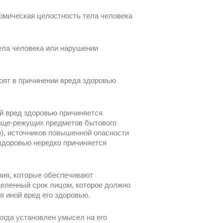
омическая целостность тела человека
ела человека или нарушении
оят в причинении вреда здоровью
ий вред здоровью причиняется
олюще-режущих предметов бытового
ня), источников повышенной опасности
 здоровью нередко причиняется
вия, которые обеспечивают
деленный срок лицом, которое должно
я иной вред его здоровью.
огда установлен умысел на его