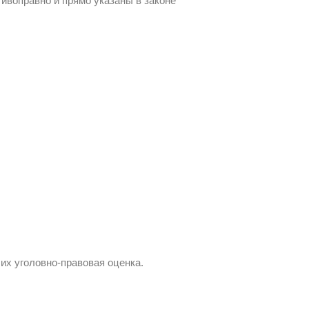
ивоправно и прямо указаны в законе
 их уголовно-правовая оценка.