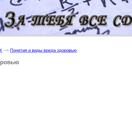
Ж
-->
Понятия и виды вреда здоровью
оровью