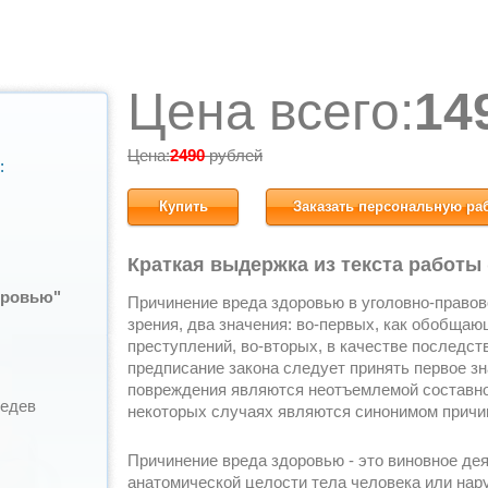
Цена всего:
14
Цена:
2490
рублей
:
Купить
Заказать персональную ра
Краткая выдержка из текста работы
оровью"
Причинение вреда здоровью в уголовно-правово
зрения, два значения: во-первых, как обобщаю
преступлений, во-вторых, в качестве последст
предписание закона следует принять первое зн
повреждения являются неотъемлемой составной
бедев
некоторых случаях являются синонимом причи
Причинение вреда здоровью - это виновное де
анатомической целости тела человека или на