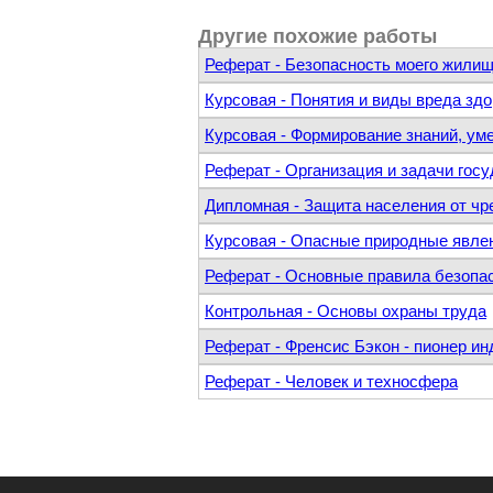
Другие похожие работы
Реферат - Безопасность моего жили
Курсовая - Понятия и виды вреда зд
Курсовая - Формирование знаний, ум
Реферат - Организация и задачи гос
Дипломная - Защита населения от чр
Курсовая - Опасные природные явле
Реферат - Основные правила безопас
Контрольная - Основы охраны труда
Реферат - Френсис Бэкон - пионер и
Реферат - Человек и техносфера