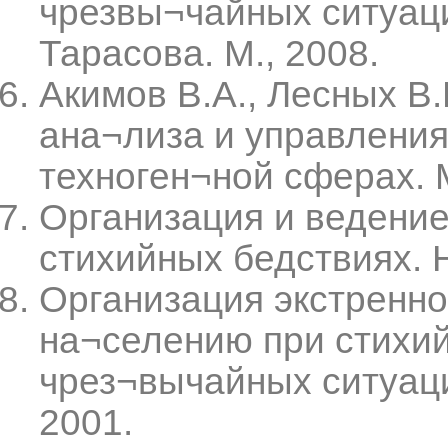
чрезвы¬чайных ситуация
Тарасова. М., 2008.
Акимов В.А., Лесных В.
ана¬лиза и управления
техноген¬ной сферах. 
Организация и ведение
стихийных бедствиях. Н
Организация экстренн
на¬селению при стихий
чрез¬вычайных ситуаци
2001.