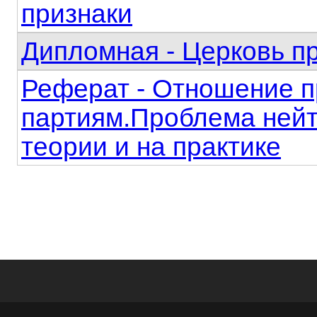
признаки
Дипломная - Церковь пр
Реферат - Отношение п
партиям.Проблема ней
теории и на практике