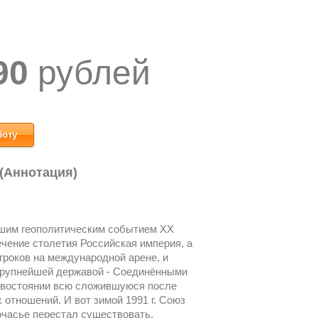
90
рублей
боту
 (Аннотация)
йшим геополитическим событием XX
ечение столетия Российская империя, а
роков на международной арене, и
крупнейшей державой - Соединёнными
ивостоянии всю сложившуюся после
отношений. И вот зимой 1991 г. Союз
очасье перестал существовать.