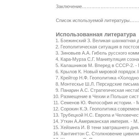
Заключение…………………………
Список используемой литер
Использованная литература
Бзежинский З. Великая шахматная до
Геополитическая ситуация в постсов
Зиновьев А.А. Гибель русского комм
Кара-Мурза С.Г. Манипуляция сознан
Калашников М. Вперед в СССР-2. - М
Крылов К. Новый мировой порядок //
Крейтор Н.Ф. Геополитика «Холодной
Монтескье Ш.Л. Персидские письма 
Панарин А.С. Стратегическая нестаби
Размещение в Чехии и Польше сист
Семенов Ю. Философия истории. - М
Сорокин К.Э. Геополитика современно
Трубецкой Н.С. Европа и Человечест
Уткин А.Американская империя. - 
Хейзинга И. В тени завтрашнего дня. 
Хантингтон С. Столкновение цивилиза