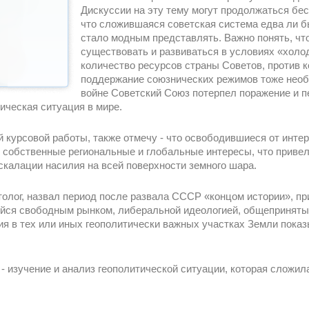
Дискуссии на эту тему могут продолжаться бе
что сложившаяся советская система едва ли б
стало модным представлять. Важно понять, чт
существовать и развиваться в условиях «холо
количество ресурсов страны Советов, против к
поддержание союзнических режимов тоже необ
войне Советский Союз потерпел поражение и п
ическая ситуация в мире.
курсовой работы, также отмечу - что освободившиеся от инте
и собственные региональные и глобальные интересы, что привел
скалации насилия на всей поверхности земного шара.
олог, назвал период после развала СССР «концом истории», пр
йся свободным рынком, либеральной идеологией, общеприняты
ия в тех или иных геополитически важных участках Земли показ
- изучение и анализ геополитической ситуации, которая сложил