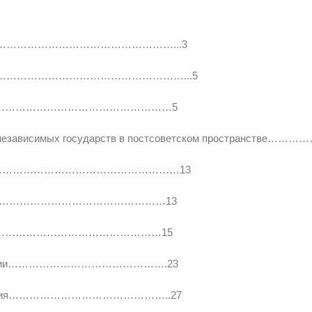
………………………………………………...3
туация…………………………………………………...5
…………………………………………………………5
для независимых государств в постсоветском простран
…………………………………………………………13
рики…………………………………………………13
и………………………………………………………15
гегемонии……………………………………….23
отношения………………………………………..27