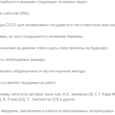
отребуется решение следующих основных задач:
е событий 1991г;
ада СССР для независимых государств в постсоветском простра
ира, из чего складывается гегемония Америки;
тношение на данном этапе и дать свои прогнозы на будущее;
лать необходимые выводы.
овались общенаучные и частно-научные методы.
составляют выдержки из работ,
кому читателю авторов таких как; А.А. Зиновьев [3], С.Г. Кара-М
, А. Уткин [13], С. Хантингтон [15] и других.
в, введения, заключения и списка использованных литературных 