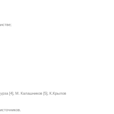
нстве;
урза [4], М. Калашников [5], К.Крылов
источников.