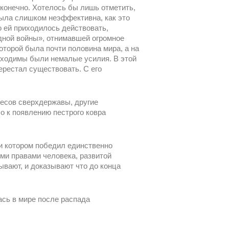
сконечно. Хотелось бы лишь отметить,
ыла слишком неэффективна, как это
о ей приходилось действовать,
дной войны», отнимавшей огромное
оторой была почти половина мира, а на
ходимы были немалые усилия. В этой
ерестал существовать. С его
ресов сверхдержавы, другие
о к появлению пестрого ковра
и котором победил единственно
ми правами человека, развитой
ывают, и доказывают что до конца
ась в мире после распада