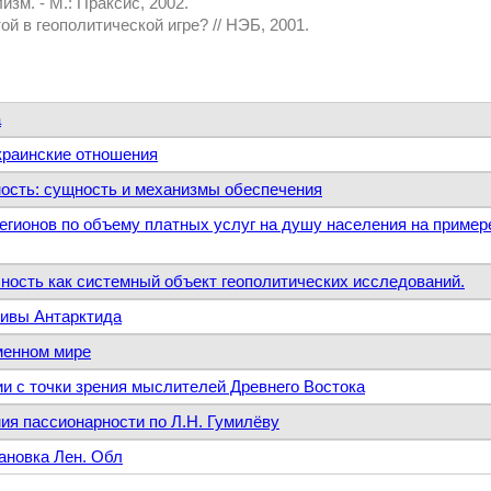
зм. - М.: Праксис, 2002.
й в геополитической игре? // НЭБ, 2001.
а
краинские отношения
ость: сущность и механизмы обеспечения
егионов по объему платных услуг на душу населения на пример
ность как системный объект геополитических исследований.
тивы Антарктида
еменном мире
ии с точки зрения мыслителей Древнего Востока
ия пассионарности по Л.Н. Гумилёву
ановка Лен. Обл