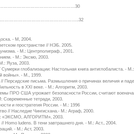
…………………………………………………30
атуры…………………………………………………..32
ска. - М, 2004.
етском пространстве // НЭБ. 2005.
унизма. - М.: Центрполиграф., 2001.
ием. - М.: Эксмо, 2003.
.: Яуза, 2003.
 Сумерки глобализации: Настольная книга антиглобалиста. - М.: 
 войны». - М., 1999.
// Персидские письма. Размышления о причинах величия и паден
льность в ХХI веке. - М.: Алгоритм, 2003.
емы ПРО США угрожает безопасности России, считают военачал
: Современные тетради, 2003.
сти и геостратегия России. - М.: 1996
во // Наследие Чингисхана.- М.: Аграф, 2000.
М.: «ЭКСМО, АЛГОРИТМ», 2003.
// Homo ludens. В тени завтрашнего дня. - М.: Аст., 2004.
ций. - М.: Аст, 2003.