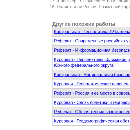
Шпенглер О. Пруссачество и социали
Является ли Россия Разменной карто
Другие похожие работы
Контрольная - Геополитика Р.Челлен
Реферат - Современные российско-у
Реферат - Информационная безопасн
Курсовая - Перспективы сближения р
Южного федерального округа
Контрольная - Национальная безопас
Курсовая - Геополитические перспек
Реферат - Россия и ее место в совр
Курсовая - Связь политики и географ
Реферат - Общая теория возникновен
Курсовая - Геодемографическая обст