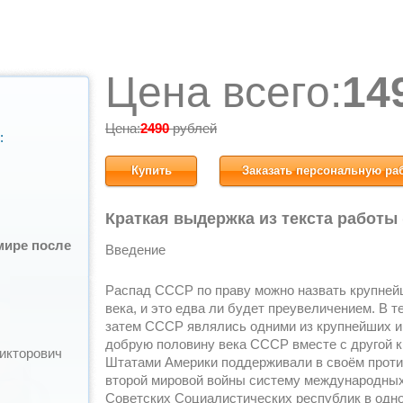
Цена всего:
14
Цена:
2490
рублей
:
Купить
Заказать персональную ра
Краткая выдержка из текста работы
мире после
Введение
Распад СССР по праву можно назвать крупне
века, и это едва ли будет преувеличением. В т
затем СССР являлись одними из крупнейших иг
добрую половину века СССР вместе с другой 
икторович
Штатами Америки поддерживали в своём прот
второй мировой войны систему международных 
Советских Социалистических республик в одн