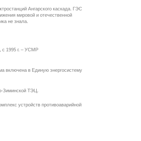
ктростанций Ангарского каскада. ГЭС
ижения мировой и отечественной
ка не знала.
 с 1995 г. – УСМР
ема включена в Единую энергосистему
во-Зиминской ТЭЦ.
омплекс устройств противоаварийной