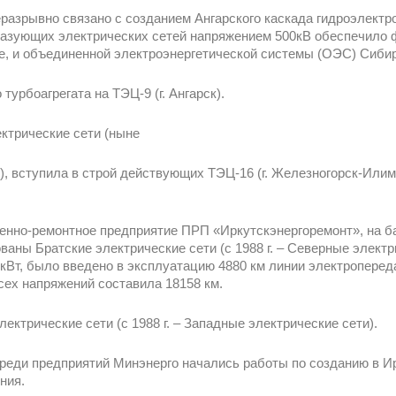
еразрывно связано с созданием Ангарского каскада гидроэлект
разующих электрических сетей напряжением 500кВ обеспечило
е, и объединенной электроэнергетической системы (ОЭС) Сибир
турбоагрегата на ТЭЦ-9 (г. Ангарск).
ектрические сети (ныне
), вступила в строй действующих ТЭЦ-16 (г. Железногорск-Илим
венно-ремонтное предприятие ПРП «Иркутскэнергоремонт», на ба
ваны Братские электрические сети (с 1988 г. – Северные элект
 кВт, было введено в эксплуатацию 4880 км линии электроперед
сех напряжений составила 18158 км.
ектрические сети (с 1988 г. – Западные электрические сети).
 среди предприятий Минэнерго начались работы по созданию в И
ния.