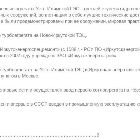
 первые агрегаты Усть-Илимской ГЭС - третьей ступени гидроэле
ьных сооружений, воплотивших в себе лучшие технические дост
рые были продемонстрированы при ее сооружении, мировая практи
о турбоагрегата на Ново-Иркутской ТЭЦ.
Иркутскэнергоспецремонт» (с 1988 г. - РСУ ПО «Иркутскэнерго»,
ого в 2002 году учреждено ЗАО «Иркутскэнергострой».
о турбоагрегата на Усть-Илимской ТЭЦ и Иркутская энергосист
унктом в Москве.
епловые сети и осуществлен ввод первого котлоагрегата на Но
влен и впервые в СССР введен в промышленную эксплуатацию к
……………………………………………………………2