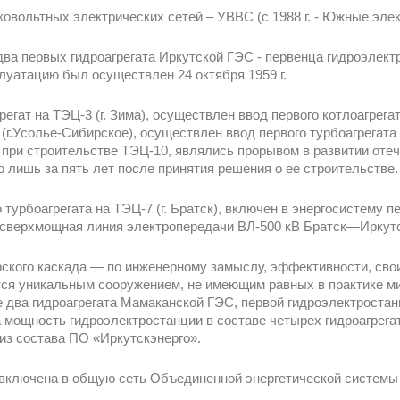
овольтных электрических сетей – УВВС (с 1988 г. - Южные элек
два первых гидроагрегата Иркутской ГЭС - первенца гидроэлект
уатацию был осуществлен 24 октября 1959 г.
регат на ТЭЦ-3 (г. Зима), осуществлен ввод первого котлоагрега
1 (г.Усолье-Сибирское), осуществлен ввод первого турбоагрегат
при строительстве ТЭЦ-10, являлись прорывом в развитии отеч
 лишь за пять лет после принятия решения о ее строительстве.
 турбоагрегата на ТЭЦ-7 (г. Братск), включен в энергосистему 
 сверхмощная линия электропередачи ВЛ-500 кВ Братск—Иркутс
ского каскада — по инженерному замыслу, эффективности, сво
ся уникальным сооружением, не имеющим равных в практике мир
 два гидроагрегата Мамаканской ГЭС, первой гидроэлектростан
а мощность гидроэлектростанции в составе четырех гидроагрега
из состава ПО «Иркутскэнерго».
а включена в общую сеть Объединенной энергетической системы