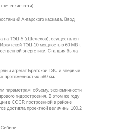
трические сети).
ростанций Ангарского каскада. Ввод
та на ТЭЦ-5 (г.Шелехов), осуществлен
а Иркутской ТЭЦ-10 мощностью 60 МВт.
ественной энергетики. Станция была
первый агрегат Братской ГЭС и впервые
к протяженностью 580 км.
им параметрам, объему, экономичности
ового гидростроения. В этом же году
ции в СССР, построенной в районе
тов достигла проектной величины 100,2
 Сибири.