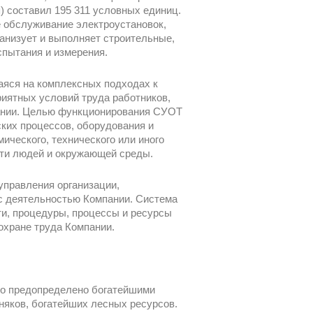
 составил 195 311 условных единиц.
 обслуживание электроустановок,
ганизует и выполняет строительные,
спытания и измерения.
аяся на комплексных подходах к
риятных условий труда работников,
пании. Целью функционирования СУОТ
ких процессов, оборудования и
ческого, технического или иного
сти людей и окружающей среды.
управления организации,
с деятельностью Компании. Система
ти, процедуры, процессы и ресурсы
охране труда Компании.
ло предопределено богатейшими
тняков, богатейших лесных ресурсов.