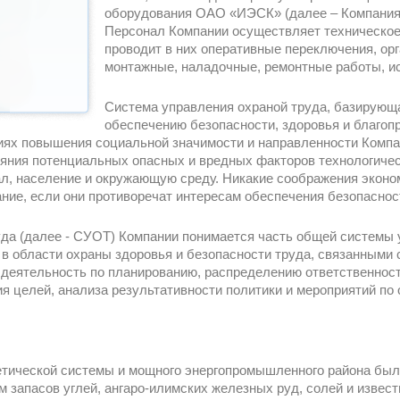
оборудования ОАО «ИЭСК» (далее – Компания)
Персонал Компании осуществляет техническое
проводит в них оперативные переключения, ор
монтажные, наладочные, ремонтные работы, и
Система управления охраной труда, базирующ
обеспечению безопасности, здоровья и благоп
виях повышения социальной значимости и направленности Ком
ияния потенциальных опасных и вредных факторов технологичес
, население и окружающую среду. Никакие соображения экономи
ание, если они противоречат интересам обеспечения безопасно
да (далее - СУОТ) Компании понимается часть общей системы 
в области охраны здоровья и безопасности труда, связанными 
 деятельность по планированию, распределению ответственнос
ия целей, анализа результативности политики и мероприятий по 
етической системы и мощного энергопромышленного района бы
м запасов углей, ангаро-илимских железных руд, солей и извес