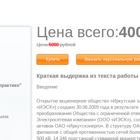
Цена всего:
40
Цена:
5000
рублей
Купить
Заказать персональную ра
Краткая выдержка из текста работы
практике"
Введение
Открытое акционерное общество «Иркутская э
«ИЭСК») создано 30.06.2009 года в результате
преобразования Общества с ограниченной отв
Анна
Электросетевая компания» (ООО «ИЭСК»), созд
активов ОАО «Иркутскэнерго». В структуру О
филиалов с общей протяженностью сетей более 
500 кВ, 14 346 подстанций суммарной мощност