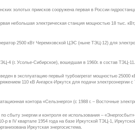
енских золотых приисков сооружена первая в России гидростанц
первая небольшая электрическая станция мощностью 18 тыс. кВт
енератор 2500 кВт Черемховской ЦЭС (ныне ТЭЦ-12) для электр
ЭЦ-4 (г. Усолье-Сибирское), вошедшая в 1960г. в состав ТЭЦ-11
введен в эксплуатацию первый турбоагрегат мощностью 25000 к
ряжением 110 кВ Ангарск-Иркутск для подачи электроэнергии с
атационная контора «Сельэнерго» (с 1988 г. – Восточные электр
е по сбыту энергии и контроля ее использования – «Энергосбыт
10-р в IV квартале 1954 года на базе Иркутской ТЭЦ-1, Иркутск
рганизована Иркутская энергосистема.