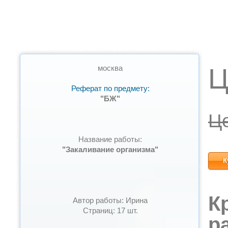
Ц
москва
Реферат по предмету:
"БЖ"
Ц
Название работы:
"Закаливание организма"
К
К
Автор работы: Ирина
Страниц: 17 шт.
р