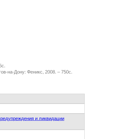
6с.
в-на-Дону: Феникс, 2008. – 750с.
 предупреждения и ликвидации