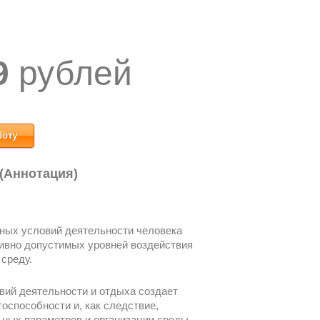
9
рублей
боту
 (Аннотация)
ных условий деятельности человека
тивно допустимых уровней воздействия
среду.
ий деятельности и отдыха создает
способности и, как следствие,
ьных параметров и организации среды