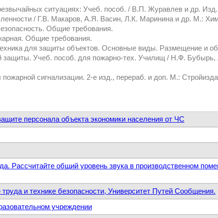
езвычайных ситуациях: Учеб. пособ. / В.П. Журавлев и др. Изд. 
ности / Г.В. Макаров, А.Я. Васин, Л.К. Маринина и др. М.: Хими
безопасность. Общие требования.
жарная. Общие требования.
техника для защиты объектов. Основные виды. Размещение и о
защиты. Учеб. пособ. для пожарно-тех. Училищ / Н.Ф. Бубырь, А
ожарной сигнализации. 2-е изд., перераб. и доп. М.: Стройиздат
защите персонала объекта экономики населения от ЧС
руда. Рассчитайте общий уровень звука в производственном пом
е труда и технике безопасности, Университет Путей Сообщения.
бразовательном учреждении