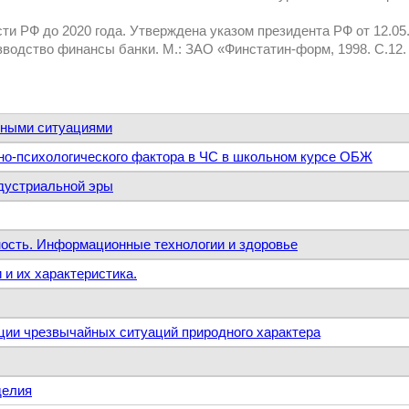
ти РФ до 2020 года. Утверждена указом президента РФ от 12.05
водство финансы банки. М.: ЗАО «Финстатин-форм, 1998. С.12.
йными ситуациями
но-психологического фактора в ЧС в школьном курсе ОБЖ
ндустриальной эры
ость. Информационные технологии и здоровье
и их характеристика.
ации чрезвычайных ситуаций природного характера
делия