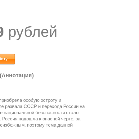
9
рублей
боту
 (Аннотация)
приобрела особую остроту и
ате развала СССР и перехода России на
ие национальной безопасности стало
 Россия подошла к опасной черте, за
неизбежным, поэтому тема данной