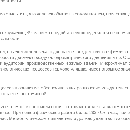
мфортности
мо отме¬тить, что человек обитает в самом нижнем, прилегающ
 окружа¬ющей человека средой и этим определяется ее пер¬во
тельности.
ой, орга¬низм человека подвергается воздействию ее фи¬зичес
корости движения воздуха, барометрического давления и др. О
 аудиторий, производственных и жилых зданий. Микроклимат, 
изиологических процессов терморегуляцию, имеет огромное зна
цессов в организме, обеспечивающих равновесие между теплоп
 остается посто¬янной.
ое теп¬ло) в состоянии покоя составляет для «стандарт¬ного че
 в час. При легкой физической работе более 283 кДж в час, при 
в час. Метабо¬лическое, лишнее тепло должно удаляться из орг