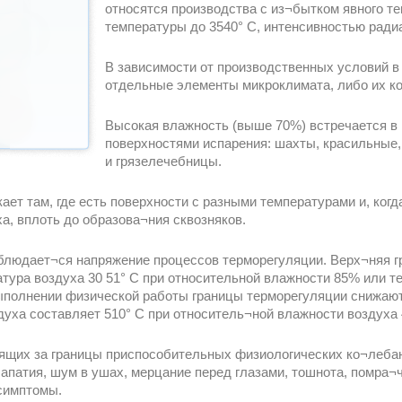
относятся производства с из¬бытком явного те
температуры до 3540° С, интенсивностью радиац
В зависимости от производственных условий 
отдельные элементы микроклимата, либо их к
Высокая влажность (выше 70%) встречается в
поверхностями испарения: шахты, красильные,
и грязелечебницы.
ет там, где есть поверхности с разными температурами и, когда
а, вплоть до образова¬ния сквозняков.
людает¬ся напряжение процессов терморегуляции. Верх¬няя гр
атура воздуха 30 51° С при относительной влажности 85% или т
ыполнении физической работы границы терморегуляции снижают
уха составляет 510° С при относитель¬ной влажности воздуха
ящих за границы приспособительных физиологических ко¬лебан
апатия, шум в ушах, мерцание перед глазами, тошнота, помра¬
 симптомы.