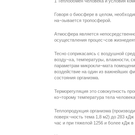
1 Теплообмен человека и условия ко
Говоря о биосфере в целом, необходи
на¬зывается тропосферой.
Атмосфера является непосредственно
осуществления процес¬сов жизнедея
Тесно соприкасаясь с воздушной сред
возду¬ха, температуры, влажности, с
параметрам микрокли¬мата помещений
воздействие на один из важнейших ф
состояния организма.
Терморегуляция это совокупность про
ко¬торому температура тела человека
Теплопродукция организма (производим
поверх¬ность тема 1,8 м2) до 283 кДж
час и при тяжелой 1256 и более кДж 