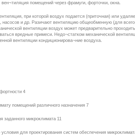
 вен¬тиляция помещений через фрамуги, форточки, окна.
ентиляция, при которой воздух подается (приточная) или удаля
, насосов и др. Разичают вентиляцию общеобменную (для всего
анической вентиляции воздух может предварительно проходить
иваться вредные примеси. Недо¬статком механической вентиля
нной вентиляции кондиционирова¬ние воздуха.
фортности 4
имату помещений различного назначения 7
я заданного микроклимата 11
 условия для проектирования систем обеспечения микроклимат