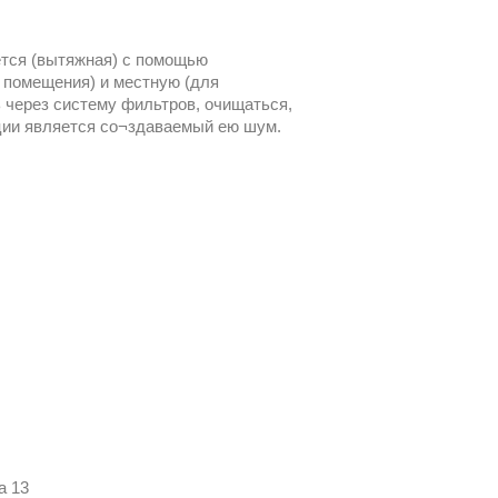
ется (вытяжная) с помощью
 помещения) и местную (для
 через систему фильтров, очищаться,
ции является со¬здаваемый ею шум.
а 13