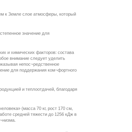
ем к Земле слое атмосферы, который
степенное значение для
ких и химических факторов: состава
собое внимание следует уделить
оказывая непос¬редственное
чение для поддержания ком¬фортного
родукцией и теплоотдачей, благодаря
ловека» (масса 70 кг, рост 170 см,
работе средней тяжести до 1256 кДж в
а¬низма.