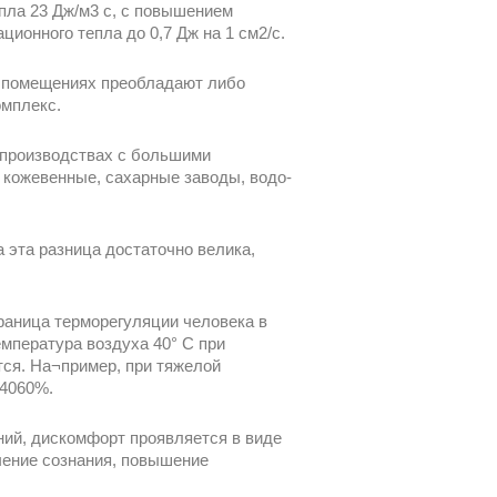
пла 23 Дж/м3 с, с повышением
ионного тепла до 0,7 Дж на 1 см2/с.
в помещениях преобладают либо
омплекс.
 производствах с большими
 кожевенные, сахарные заводы, водо-
 эта разница достаточно велика,
аница терморегуляции человека в
емпература воздуха 40° С при
ся. На¬пример, при тяжелой
 4060%.
ий, дискомфорт проявляется в виде
чение сознания, повышение