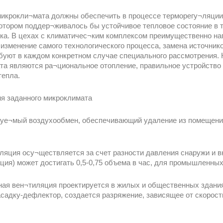
крокли¬мата должны обеспечить в процессе терморегу¬ляции 
отором поддер¬живалось бы устойчивое тепловое состояние в т
ка. В цехах с климатичес¬ким комплексом преимущественно н
 изменение самого технологического процесса, замена источни
буют в каждом конкретном случае специального рассмотрения.
а являются ра¬циональное отопление, правильное устройство
тепла.
ия заданного микроклимата
руе¬мый воздухообмен, обеспечивающий удаление из помещения
иляция осу¬ществляется за счет разности давления снаружи и 
ия) может достигать 0,5-0,75 объема в час, для промышленных 
ная вен¬тиляция проектируется в жилых и общественных здани
адку-дефлектор, создается разряжение, зависящее от скорости 