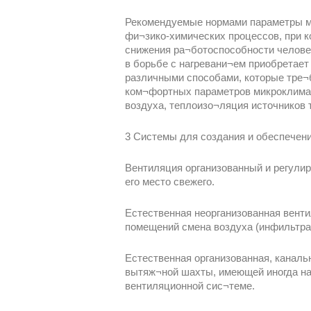
Рекомендуемые нормами параметры ми
фи¬зико-химических процессов, при к
снижения ра¬ботоспособности челове
в борьбе с нагревани¬ем приобретает
различными способами, которые тре¬
ком¬фортных параметров микроклимат
воздуха, теплоизо¬ляция источников 
3 Системы для создания и обеспечен
Вентиляция организованный и регули
его место свежего.
Естественная неорганизованная вент
помещений смена воздуха (инфильтрац
Естественная организованная, каналь
вытяж¬ной шахты, имеющей иногда нас
вентиляционной сис¬теме.