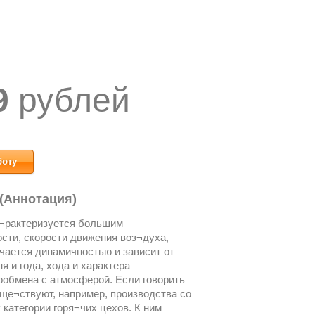
9
рублей
боту
 (Аннотация)
¬рактеризуется большим
сти, скорости движения воз¬духа,
ичается динамичностью и зависит от
 и года, хода и характера
ообмена с атмосферой. Если говорить
уще¬ствуют, например, производства со
 категории горя¬чих цехов. К ним