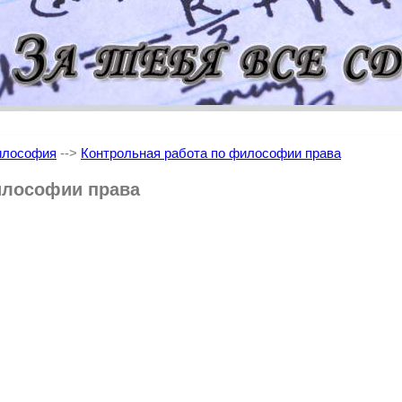
илософия
-->
Контрольная работа по философии права
илософии права