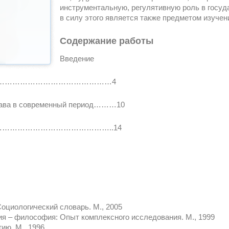
инструментальную, регулятивную роль в госуд
в силу этого является также предметом изуче
Содержание работы
Введение
а …………………………………………………4
права в современный период………10
ва………………………………………………..14
Социологический словарь. М., 2005
рия – философия: Опыт комплексного исследования. М., 1999
ию. М., 1996