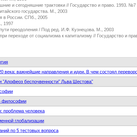
ашние и сегодняшние трактовки // Государство и право. 1993. №7
тайского государства. М., 2003
я в России. СПб., 2005
, 1997
пути преодоления / Под ред. И.Ф. Кузнецова. М., 2003
при переходе от социализма к капитализму // Государство и пра
ртия
0 века: важнейшие направления и идеи. В чем состоял перевор
 и "Апофеоз беспочвенности" Льва Шестова"
ософии
по философии
: проблема человека
менной глобализации
аний по 5 тестовых вопроса