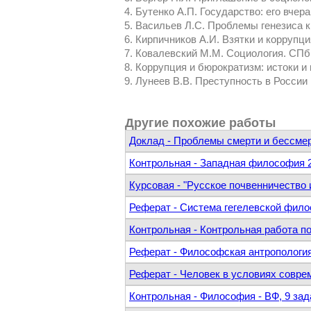
Бутенко А.П. Государство: его вчер
Васильев Л.С. Проблемы генезиса ки
Кирпичников А.И. Взятки и коррупци
Ковалевский М.М. Социология. СПб.
Коррупция и бюрократизм: истоки и 
Лунеев В.В. Преступность в России 
Другие похожие работы
Доклад - Проблемы смерти и бессме
Контрольная - Западная философия 2
Курсовая - "Русское почвенничество
Реферат - Система гегелевской фил
Контрольная - Контрольная работа 
Реферат - Философская антропология
Реферат - Человек в условиях совре
Контрольная - Философия - ВФ, 9 зад