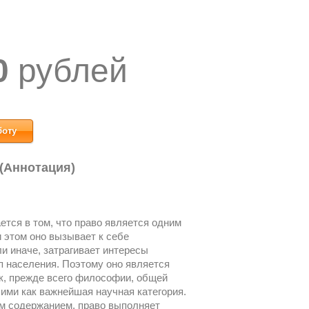
0
рублей
боту
 (Аннотация)
тся в том, что право является одним
 этом оно вызывает к себе
ли иначе, затрагивает интересы
п населения. Поэтому оно является
к, прежде всего философии, общей
 ими как важнейшая научная категория.
м содержанием, право выполняет